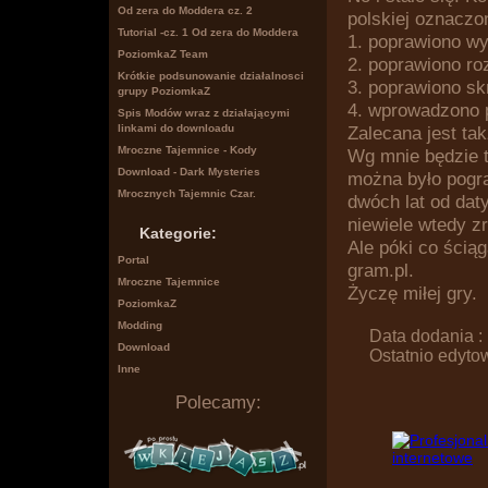
Od zera do Moddera cz. 2
polskiej oznaczo
Tutorial -cz. 1 Od zera do Moddera
1. poprawiono wy
PoziomkaZ Team
2. poprawiono roz
Krótkie podsunowanie działalnosci
3. poprawiono sk
grupy PoziomkaZ
4. wprowadzono p
Spis Modów wraz z działającymi
Zalecana jest tak
linkami do downloadu
Mroczne Tajemnice - Kody
Wg mnie będzie t
Download - Dark Mysteries
można było pogra
Mrocznych Tajemnic Czar.
dwóch lat od dat
niewiele wtedy z
Kategorie:
Ale póki co ściąg
Portal
gram.pl.
Mroczne Tajemnice
Życzę miłej gry.
PoziomkaZ
Modding
Data dodania :
Download
Ostatnio edyto
Inne
Polecamy: