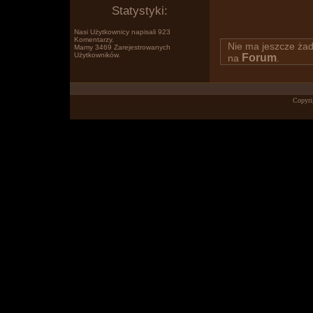
Statystyki:
Nasi Użytkownicy napisali 923
Komentarzy.
Nie ma jeszcze ża
Mamy 3469 Zarejestrowanych
Użytkowników.
Forum
na
.
Po prostu www.wklejasz.pl tekst,
Copyri
obrazki, filmiki z YT i pokazujesz