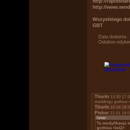
http://rapidshar
http://www.send
Wszystkiego do
GBT
Data dodania :
Ostatnio edyto
Thurin
13:30 17.02
moddingu gothica <
Thurin
10:34 18.0
Piskor
21:51 19.0
Cytuję:
Ta modyfikacja t
gothica <lol2>