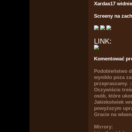
Xardas17 widnie
Screeny na zach
LINK:
Komentować pr
Podobieństwo do
wynikło poza z
przepraszamy. :
Oczywiście treśc
osób, które uko
Jakiekolwiek wn
powyższym uprz
Gracie na własn
Mirrory: