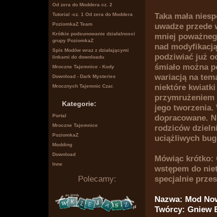
Od zera do Moddera cz. 2
Taka mała niesp
Tutorial -cz. 1 Od zera do Moddera
uwadze przede w
PoziomkaZ Team
Krótkie podsunowanie działalnosci
mniej poważneg
grupy PoziomkaZ
nad modyfikacją
Spis Modów wraz z działającymi
podziwiać już o
linkami do downloadu
śmiało można po
Mroczne Tajemnice - Kody
wariacją na tem
Download - Dark Mysteries
niektóre kwiatk
Mrocznych Tajemnic Czar.
przymrużeniem o
Kategorie:
jego tworzenia.
Portal
dopracowane. N
Mroczne Tajemnice
rodziców dzieln
PoziomkaZ
uciążliwych bug
Modding
Download
Mówiąc krótko: G
Inne
wstępem do niet
specjalnie prze
Polecamy:
Nazwa: Mod No
Twórcy: Gniew B