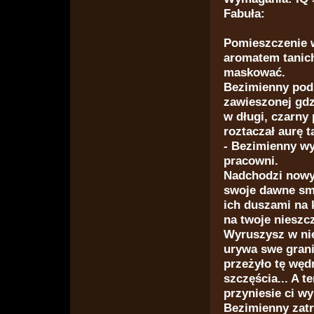
Fabuła:
Pomieszczenie w
aromatem tanich
maskować.
Bezimienny podn
zawieszonej gdz
w długi, czarny
roztaczał aurę t
- Bezimienny wyb
pracowni.
Nadchodzi nowy 
znajomym
swoje dawne sm
ich duszami na k
na twoje nieszcz
Wyruszysz w nie
urywa swe grani
przeżyło tę węd
szczęścia... A t
przyniesie ci wy
Bezimienny zatr