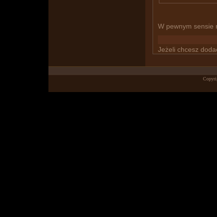
W pewnym sensie 
Jeżeli chcesz dod
Copyri