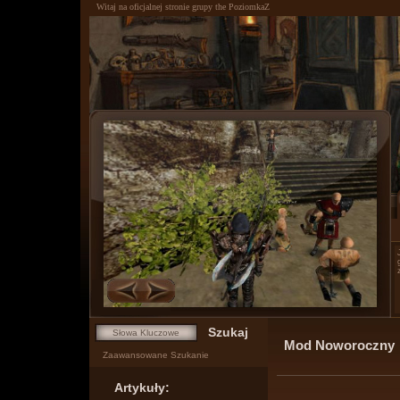
Witaj na oficjalnej stronie grupy the PoziomkaZ
0
1
Mod Noworoczny
Zaawansowane Szukanie
Artykuły: