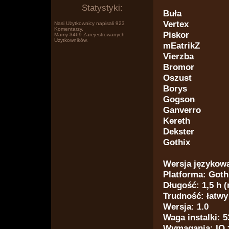
Statystyki:
Buła
Vertex
Nasi Użytkownicy napisali 923
Komentarzy.
Piskor
Mamy 3469 Zarejestrowanych
Użytkowników.
mEatrikZ
Po prostu www.wklejasz.pl tekst,
Vierzba
Bromor
Oszust
Borys
Gogson
Ganverro
Kereth
Dekster
Gothix
Wersja językowa
Platforma: Gothi
Długość: 1,5 h 
Trudność: łatwy
obrazki, filmiki z YT i pokazujesz
Wersja: 1.0
Waga instalki: 
Wymagania: IQ >