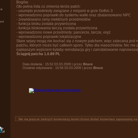
Bogów.
Oto pełna lista co zmienia tenże patch:
ra
- usunięto przedmioty związane z misjami w grze Gothic 3
- wprowadzono poprawki do systemu walki oraz zbalansowano NPC
- zrewidowano ceny niektórych przedmiotów
sci
- funkcja bloku została przywrócona
- funkcja blokowania tarczą została przywrócona
- wprowadzono nowe przedmioty: pancerze, tarcze, oręż
- wprowadzono poprawki lokalizacyjne
Stare sejwy mogą nie kochać się z nowym patchem, więc zalecana jest n
patchu, których może być całkiem sporo. Tylko dla masochistów. Nic nie pi
najlepszym wyjściem byłaby reinstalacja gry i zainstalowanie najnowszej 
Ściągnij patcha 1.0.89 PL
Data dodania : 15:52 03.03.2009 | przez
Bruce
Ostatnio edytowane : 15:56 03.03.2009 | przez
Bruce
Nie ma jeszcze żadnych komentarzy.Jeżeli chcesz dodać komentarz zapraszamy n