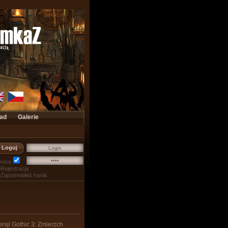
ad
Galerie
ty
Wklejasz
iętaj
Rejestracja
Zapomniałeś hasła
rsji Gothic 3: Zmierzch