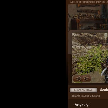
Witaj na oficjalnej stronie grupy the 
0
1
Zaawansowane Szukanie
Artykuły: