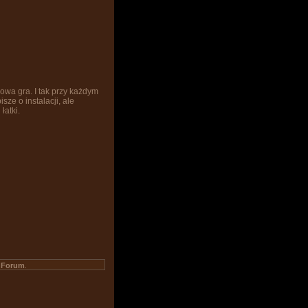
owa gra. I tak przy każdym
sze o instalacji, ale
łatki.
Forum
a
.