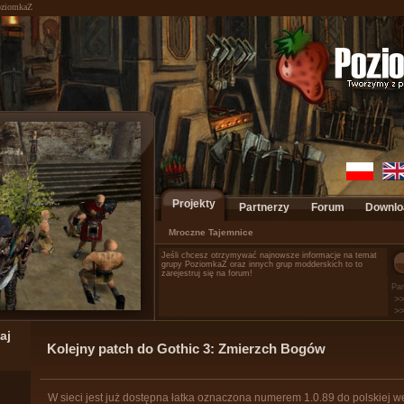
PoziomkaZ
Projekty
Partnerzy
Forum
Downlo
Mroczne Tajemnice
CreaWeb
PoziomkaZ
Mroczne Tajemnice
Galerie
GothicMods
Spis modów
theModders
Czas Zapła
Jeśli chcesz otrzymywać najnowsze informacje na temat
grupy PoziomkaZ oraz innych grup modderskich to to
zarejestruj się na forum!
Pam
>>
>>
Kolejny patch do Gothic 3: Zmierzch Bogów
W sieci jest już dostępna łatka oznaczona numerem 1.0.89 do polskiej we