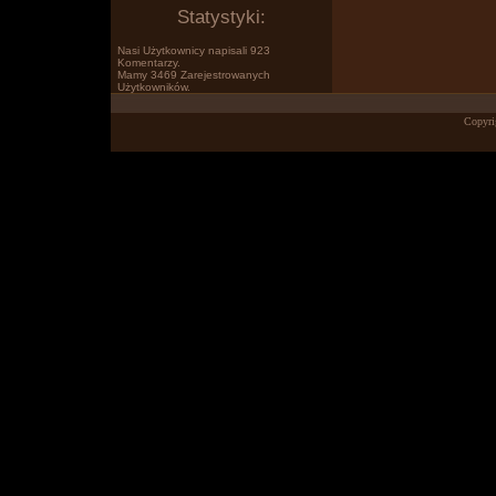
Statystyki:
Nasi Użytkownicy napisali 923
Komentarzy.
Mamy 3469 Zarejestrowanych
Użytkowników.
Po prostu www.wklejasz.pl tekst,
Copyri
obrazki, filmiki z YT i pokazujesz