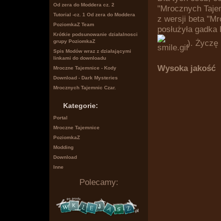
Od zera do Moddera cz. 2
"Mrocznych Tajem
Tutorial -cz. 1 Od zera do Moddera
z wersji beta "M
PoziomkaZ Team
posłużyła gadka
Krótkie podsunowanie działalnosci
). Życzę
grupy PoziomkaZ
Spis Modów wraz z działającymi
linkami do downloadu
Wysoka jakość
Mroczne Tajemnice - Kody
Download - Dark Mysteries
Mrocznych Tajemnic Czar.
Kategorie:
Portal
Mroczne Tajemnice
PoziomkaZ
Modding
Download
Inne
Polecamy: