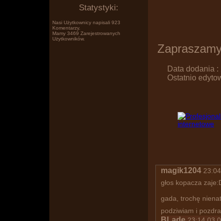
Statystyki:
Nasi Użytkownicy napisali 923
Komentarzy.
Mamy 3469 Zarejestrowanych
Użytkowników.
Zapraszamy
Po prostu www.wklejasz.pl tekst,
Data dodania :
Ostatnio edyto
magik1204
23:04
głos kopacza zaje
obrazki, filmiki z YT i pokazujesz
gada, trochę niena
podziwiam i pozdr
BLade
23:14 03.0