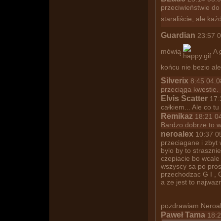
przeciwieństwie do
staraliście, ale ka
Guardian
23:57 0
mówią
A 
końcu nie bezio al
Silverix
8:45 04.0
przeciąga kwestie.
Elvis Scatter
17:3
całkiem... Ale co t
Remikaz
18:21 04.
znajomym
Bardzo dobrze to w
neroalex
10:37 05
przeciagane i zbyt
bylo by to straszn
czepiacie bo wcale 
wszyscy sa po prost
przechodzac G I , G 
a ze jest to najwaz
pozdrawiam Neroa
Paweł Tama
18:2