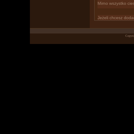
Mimo wszystko cies
Jeżeli chcesz dod
Copyri