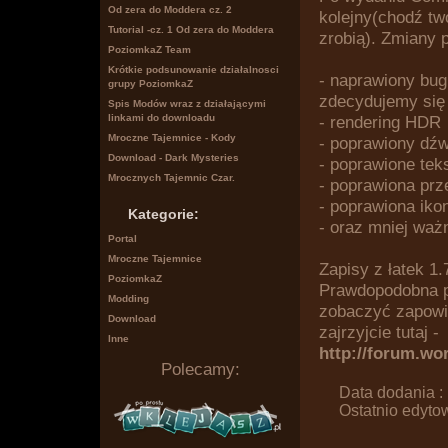
Od zera do Moddera cz. 2
kolejny(chodź twó
Tutorial -cz. 1 Od zera do Moddera
zrobią). Zmiany 
PoziomkaZ Team
Krótkie podsunowanie działalnosci
- naprawiony bug
grupy PoziomkaZ
zdecydujemy się 
Spis Modów wraz z działającymi
- rendering HDR
linkami do downloadu
Mroczne Tajemnice - Kody
- poprawiony dźw
Download - Dark Mysteries
- poprawione teks
Mrocznych Tajemnic Czar.
- poprawiona prz
- poprawiona iko
Kategorie:
- oraz mniej waż
Portal
Mroczne Tajemnice
Zapisy z łatek 1
PoziomkaZ
Prawdopodobna pr
Modding
zobaczyć zapowia
Download
zajrzyjcie tutaj -
Inne
http://forum.wo
Polecamy:
Data dodania :
Ostatnio edyto