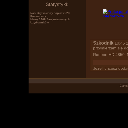
Statystyki:
Nasi Użytkownicy napisali 923
Komentarzy.
Mamy 3469 Zarejestrowanych
Użytkowników.
Po prostu www.wklejasz.pl tekst,
Szkodnik
19:46 2
przymierzam się d
Radeon HD 4850. M
Jeżeli chcesz dod
Copyri
obrazki, filmiki z YT i pokazujesz