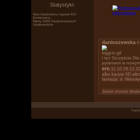
Statystyki:
Nasi Użytkownicy napisali 923
Komentarzy.
Mamy 3469 Zarejestrowanych
Użytkowników.
Po prostu www.wklejasz.pl tekst,
danioszewska
0:
I też Szczęścia Dla
pytaniami w nowym 
ero
11:10 29.12.20
albo karpia XD albo
fantazja; d. Wesoły
Jeżeli chcesz dod
Copyri
obrazki, filmiki z YT i pokazujesz