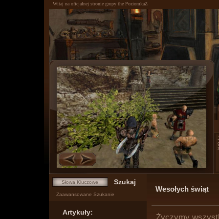
Witaj na oficjalnej stronie grupy the PoziomkaZ
0
1
Wesołych świąt
Zaawansowane Szukanie
Artykuły:
Życzymy wszystk