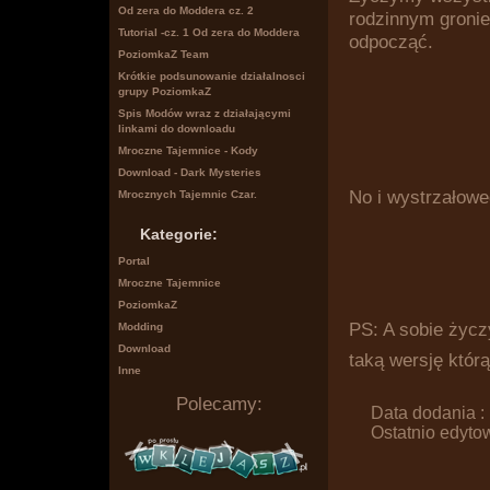
Od zera do Moddera cz. 2
rodzinnym gronie
Tutorial -cz. 1 Od zera do Moddera
odpocząć.
PoziomkaZ Team
Krótkie podsunowanie działalnosci
grupy PoziomkaZ
Spis Modów wraz z działającymi
linkami do downloadu
Mroczne Tajemnice - Kody
Download - Dark Mysteries
No i wystrzałowe
Mrocznych Tajemnic Czar.
Kategorie:
Portal
Mroczne Tajemnice
PoziomkaZ
PS: A sobie życz
Modding
Download
taką wersję któ
Inne
Polecamy:
Data dodania :
Ostatnio edyto