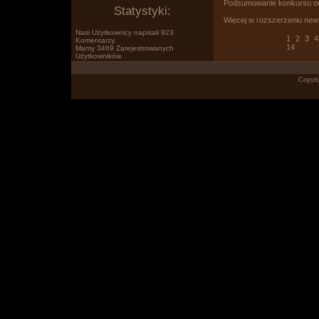
Podsumowanie konkursu ora
Statystyki:
Więcej w rozszerzeniu new
Nasi Użytkownicy napisali 923
1
2
3
4
Komentarzy.
14
Mamy 3469 Zarejestrowanych
Użytkowników.
Po prostu www.wklejasz.pl tekst,
Copyri
obrazki, filmiki z YT i pokazujesz