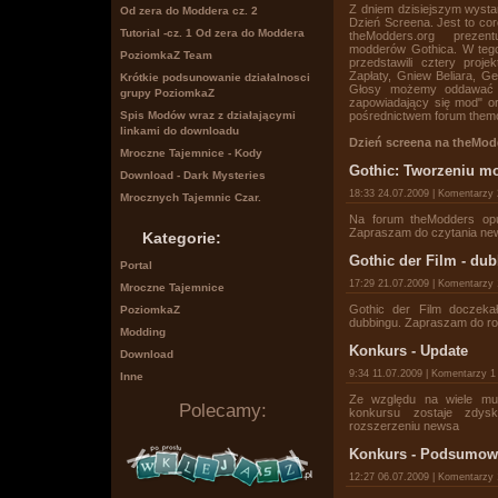
Z dniem dzisiejszym wysta
Od zera do Moddera cz. 2
Dzień Screena. Jest to co
Tutorial -cz. 1 Od zera do Moddera
theModders.org prezen
modderów Gothica. W tego
PoziomkaZ Team
przedstawili cztery proj
Zapłaty, Gniew Beliara, Ge
Krótkie podsunowanie działalnosci
Głosy możemy oddawać w 
grupy PoziomkaZ
zapowiadający się mod" or
pośrednictwem forum them
Spis Modów wraz z działającymi
linkami do downloadu
Dzień screena na theMod
Mroczne Tajemnice - Kody
Gothic: Tworzeniu m
Download - Dark Mysteries
18:33 24.07.2009 | Komentarzy
Mrocznych Tajemnic Czar.
Na forum theModders opub
Zapraszam do czytania ne
Kategorie:
Gothic der Film - du
Portal
17:29 21.07.2009 | Komentarzy
Mroczne Tajemnice
Gothic der Film doczekał
PoziomkaZ
dubbingu. Zapraszam do r
Modding
Konkurs - Update
Download
9:34 11.07.2009 | Komentarzy 
Inne
Ze względu na wiele mult
Polecamy:
konkursu zostaje zdysk
rozszerzeniu newsa
Konkurs - Podsumow
12:27 06.07.2009 | Komentarzy