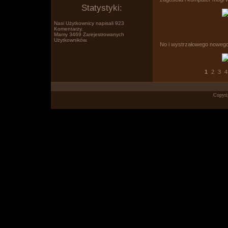
Statystyki:
Nasi Użytkownicy napisali 923
Komentarzy.
Mamy 3469 Zarejestrowanych
Użytkowników.
No i wystrzałowego nowego
Po prostu www.wklejasz.pl tekst,
1
2
3
4
Copyri
obrazki, filmiki z YT i pokazujesz