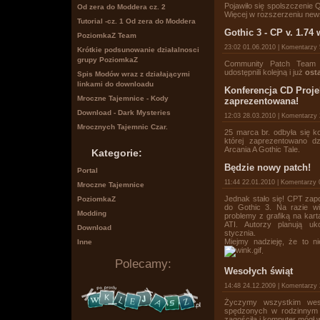
Pojawiło się spolszczenie 
Od zera do Moddera cz. 2
Więcej w rozszerzeniu new
Tutorial -cz. 1 Od zera do Moddera
Gothic 3 - CP v. 1.74
PoziomkaZ Team
23:02 01.06.2010 | Komentarzy
Krótkie podsunowanie działalnosci
grupy PoziomkaZ
Community Patch Team 
udostępnili kolejną i już
ost
Spis Modów wraz z działającymi
linkami do downloadu
Konferencja CD Projek
Mroczne Tajemnice - Kody
zaprezentowana!
Download - Dark Mysteries
12:03 28.03.2010 | Komentarzy
Mrocznych Tajemnic Czar.
25 marca br. odbyła się k
której zaprezentowano dz
Arcania A Gothic Tale.
Kategorie:
Będzie nowy patch!
Portal
11:44 22.01.2010 | Komentarzy
Mroczne Tajemnice
Jednak stało się! CPT zap
PoziomkaZ
do Gothic 3. Na razie w
Modding
problemy z grafiką na kart
ATI. Autorzy planują u
Download
stycznia.
Miejmy nadzieję, że to ni
Inne
.
Polecamy:
Wesołych świąt
14:48 24.12.2009 | Komentarzy
Życzymy wszystkim weso
spędzonych w rodzinnym g
zagościła i komputer mógł